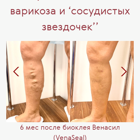
варикоза и ‘сосудистых
звездочек’’
6 мес после биоклея Венасил
(VenaSeal)